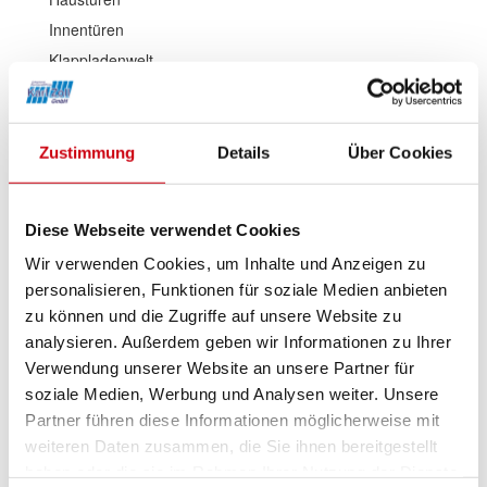
Innentüren
Klappladenwelt
Sicherheit
Böden
Treppen
Zustimmung
Details
Über Cookies
Wintergärten
Glashandel
Diese Webseite verwendet Cookies
Schließanlagen
Wir verwenden Cookies, um Inhalte und Anzeigen zu
Reparaturen
personalisieren, Funktionen für soziale Medien anbieten
Sonnenschutz Außen
zu können und die Zugriffe auf unsere Website zu
Außenjalousien / Raffstoren
analysieren. Außerdem geben wir Informationen zu Ihrer
Rollladen
Verwendung unserer Website an unsere Partner für
Fenster-Markisen
soziale Medien, Werbung und Analysen weiter. Unsere
Partner führen diese Informationen möglicherweise mit
Sonnenschutz Terrasse
weiteren Daten zusammen, die Sie ihnen bereitgestellt
Terrassen-Markisen
haben oder die sie im Rahmen Ihrer Nutzung der Dienste
Seiten-Markisen