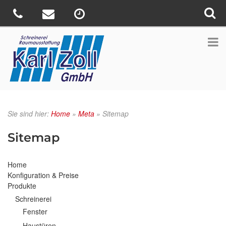
Sie sind hier:
Home
»
Meta
»
Sitemap
Sitemap
Home
Konfiguration & Preise
Produkte
Schreinerei
Fenster
Haustüren