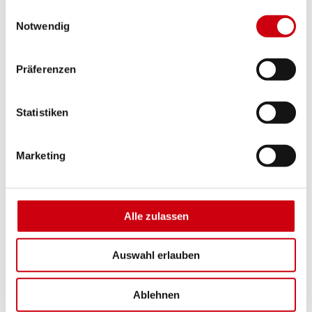
gesammelt haben.
Einwilligungsauswahl
Pergola-Markisen
Notwendig
Wintergarten-Markisen
Lamellendächer
Präferenzen
Sonnenschirme
Sonnenschutz Innen
Statistiken
Jalousien
Flächenvorhänge
Verdunkelungen
Marketing
Rollos
Steuerungen
Funksysteme
Alle zulassen
Konventionelle Steuerungen
Omnexo
Auswahl erlauben
Insektenschutz
Absturzsicherung VisioNeo
Ablehnen