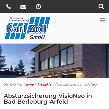
Sie sind hier:
Home
»
Produkte
»
Absturzsicherung VisioNeo
Absturzsicherung VisioNeo in
Bad Berleburg-Arfeld