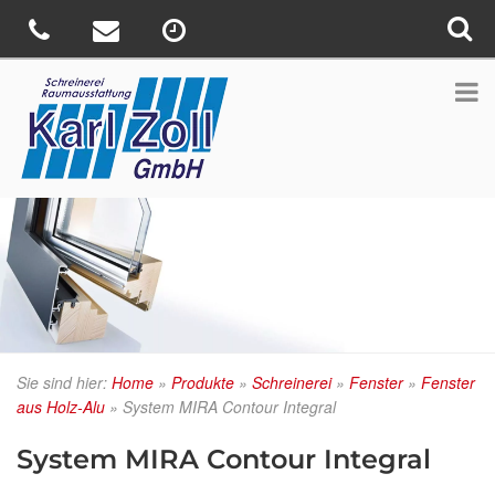
Sie sind hier:
Home
»
Produkte
»
Schreinerei
»
Fenster
»
Fenster
aus Holz-Alu
»
System MIRA Contour Integral
System MIRA Contour Integral