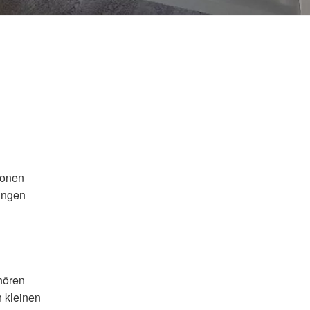
ionen
ungen
hören
n kleinen