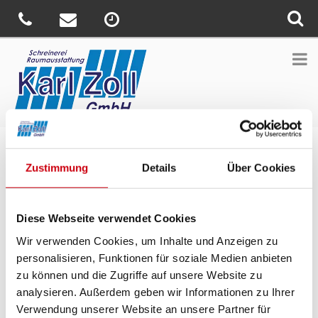
Sie sind hier:
Home
»
News
»
Einfach mal lüften, ohne lästige
Zustimmung
Details
Über Cookies
Insekten in der Wohnung?
Veröffentlicht
25. März 2018
Diese Webseite verwendet Cookies
am
Einfach mal lüften, ohne lästige
Insekten in der Wohnung?
Wir verwenden Cookies, um Inhalte und Anzeigen zu
personalisieren, Funktionen für soziale Medien anbieten
Insektenschutz von WAREMA macht jeden Raum zur
zu können und die Zugriffe auf unsere Website zu
insektenfreien Zone – wirkungsvoll, elegant und komfortabel. Die
analysieren. Außerdem geben wir Informationen zu Ihrer
Lösungen von WAREMA gibt es für den Innen- und
Verwendung unserer Website an unsere Partner für
Außenbereich. Die Systeme werden maßgefertigt und können