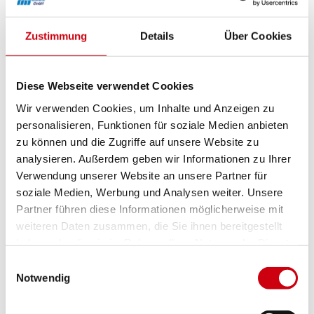
Brillante Extras
Zustimmung
Details
Über Cookies
Integrierte LED-Stripes
Heizstrahler
LED-Stripe Lichtschiene
Bedienung von Markise und Beleuchtung mittels
Diese Webseite verwendet Cookies
WMS Sender
Wir verwenden Cookies, um Inhalte und Anzeigen zu
Terrassengestell
personalisieren, Funktionen für soziale Medien anbieten
zu können und die Zugriffe auf unsere Website zu
Weitere Informationen zu
analysieren. Außerdem geben wir Informationen zu Ihrer
Ausstattungsextras Perea Pergola-Markisen
Verwendung unserer Website an unsere Partner für
soziale Medien, Werbung und Analysen weiter. Unsere
Partner führen diese Informationen möglicherweise mit
Farben & Stoffe
weiteren Daten zusammen, die Sie ihnen bereitgestellt
haben oder die sie im Rahmen Ihrer Nutzung der Dienste
Weitere Informationen
gesammelt haben.
Einwilligungsauswahl
Notwendig
Das könnte Sie auch interessieren