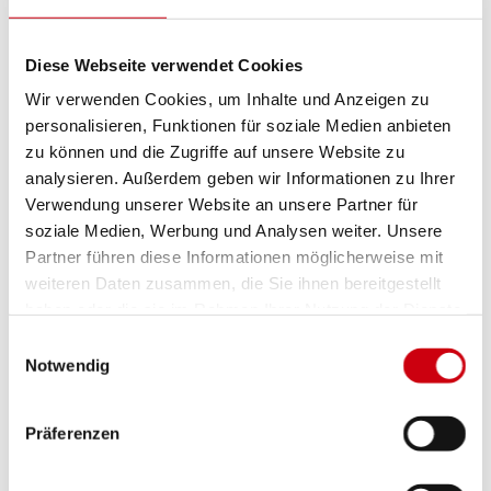
WMS Sensorik
Wandanschlussprofil mit Regendach
Diese Webseite verwendet Cookies
Weitere Informationen zu
Wir verwenden Cookies, um Inhalte und Anzeigen zu
Ausstattungsextras Perea Pergola-Markisen
personalisieren, Funktionen für soziale Medien anbieten
zu können und die Zugriffe auf unsere Website zu
analysieren. Außerdem geben wir Informationen zu Ihrer
Verwendung unserer Website an unsere Partner für
Farben & Stoffe
soziale Medien, Werbung und Analysen weiter. Unsere
Partner führen diese Informationen möglicherweise mit
Weitere Informationen
weiteren Daten zusammen, die Sie ihnen bereitgestellt
haben oder die sie im Rahmen Ihrer Nutzung der Dienste
Das könnte Sie auch interessieren
gesammelt haben.
Einwilligungsauswahl
Notwendig
Präferenzen