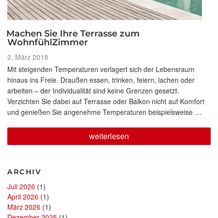
Machen Sie Ihre Terrasse zum
WohnfühlZimmer
Veröffentlicht
2. März 2018
am
Mit steigenden Temperaturen verlagert sich der Lebensraum
hinaus ins Freie. Draußen essen, trinken, feiern, lachen oder
arbeiten – der Individualität sind keine Grenzen gesetzt.
Verzichten Sie dabei auf Terrasse oder Balkon nicht auf Komfort
und genießen Sie angenehme Temperaturen beispielsweise …
„Machen
weiterlesen
Sie
Ihre
Terrasse
zum
ARCHIV
WohnfühlZimmer“
Juli 2026
(1)
April 2026
(1)
März 2026
(1)
Dezember 2025
(1)