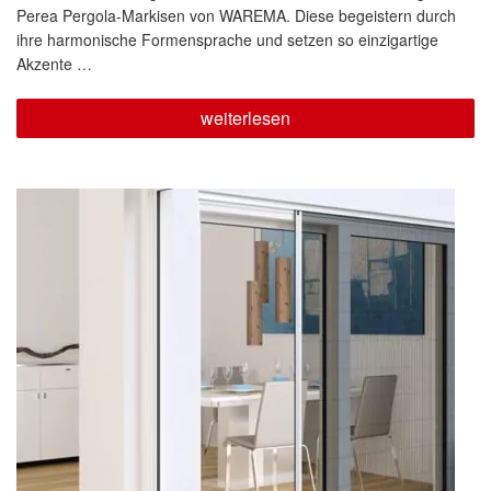
Perea Pergola-Markisen von WAREMA. Diese begeistern durch
ihre harmonische Formensprache und setzen so einzigartige
Akzente …
„Pergola-
weiterlesen
Markise
Perea
P60“