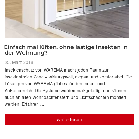
Einfach mal lüften, ohne lästige Insekten in
der Wohnung?
Veröffentlicht
25. März 2018
am
Insektenschutz von WAREMA macht jeden Raum zur
insektenfreien Zone – wirkungsvoll, elegant und komfortabel. Die
Lösungen von WAREMA gibt es für den Innen- und
Außenbereich. Die Systeme werden maßgefertigt und können
auch an allen Wohndachfenstern und Lichtschächten montiert
werden. Erfahren …
„Einfach
weiterlesen
mal
lüften,
ohne
lästige