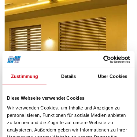
Insekten
in
der
Wohnung?“
Zustimmung
Details
Über Cookies
Diese Webseite verwendet Cookies
Wir verwenden Cookies, um Inhalte und Anzeigen zu
personalisieren, Funktionen für soziale Medien anbieten
zu können und die Zugriffe auf unsere Website zu
analysieren. Außerdem geben wir Informationen zu Ihrer
Genießen Sie lange Sommerabende in
individueller Lichtstimmung
Verwendung unserer Website an unsere Partner für